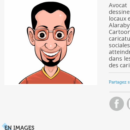
Avocat
dessine
locaux 
Alaraby
Cartoo
caricat
sociale
atteind
dans le
des car
Partagez s
EN IMAGES