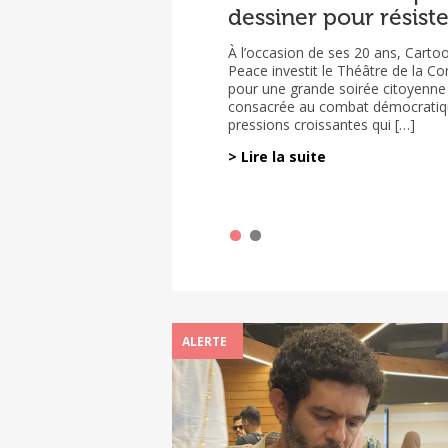
dessiner pour résiste
sur la situation des
dessinateurs de pres
À l’occasion de ses 20 ans, Carto
menacés dans le m
Peace investit le Théâtre de la C
2023-2025
pour une grande soirée citoyenne 
consacrée au combat démocratiq
pressions croissantes qui […]
Le rapport sur la situation des de
dessinatrices de presse menacés 
> Lire la suite
monde est sorti le 2 mars 2026. Il e
d’un travail conjoint […]
ALERTE