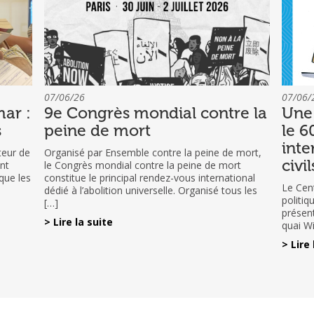
07/06/26
07/06/
ar :
9e Congrès mondial contre la
Une 
s
peine de mort
le 6
inte
teur de
Organisé par Ensemble contre la peine de mort,
civi
nt
le Congrès mondial contre la peine de mort
que les
constitue le principal rendez-vous international
Le Cent
dédié à l’abolition universelle. Organisé tous les
politi
[…]
présent
> Lire la suite
quai W
> Lire 