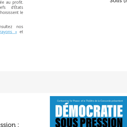
Solís 
e au profit.
fs d’États
hoisissent le
nsultez nos
crayons »
et
ssion :
Rapport