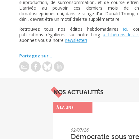
surproduction, de surconsommation, et de course effréné
L’arrivée au pouvoir ces derniers mois de che
climatosceptiques qui, dans le sillage d’un Donald Trump, c
déni, devrait être un motif d’alerte supplémentaire.
Retrouvez tous nos éditos hebdomadaires
ici
, co
publications régulières sur notre blog
« Libérons les 
abonnez-vous à notre
newsletter!
Partagez sur...
NOS ACTUALITÉS
À LA UNE
02/07/26
Démocratie sous pre
« Sous pression » : 