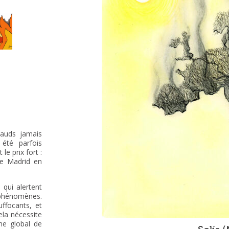
hauds jamais
 été parfois
le prix fort :
de Madrid en
 qui alertent
 phénomènes.
uffocants, et
la nécessite
me global de