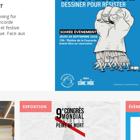
r
se
oning for
onde
oncorde
et festive
ue. Face aux
ssinateurs et
dans le
st le fruit
EXPOSITION
ÉVÈN