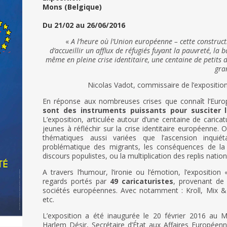
Mons (Belgique)
Du 21/02 au 26/06/2016
«
A l’heure où l’Union européenne – cette constructi
d’accueillir un afflux de réfugiés fuyant la pauvreté, la b
même en pleine crise identitaire, une centaine de petits 
gra
Nicolas Vadot, c
ommissaire de l’expositio
En réponse aux nombreuses crises que connaît l’Euro
sont des instruments puissants pour susciter 
L’exposition, articulée autour d’une centaine de caricat
jeunes à réfléchir sur la crise identitaire européenne. 
thématiques aussi variées que l’ascension inqui
problématique des migrants, les conséquences de la
discours populistes, ou la multiplication des replis nation
A travers l’humour, l’ironie ou l’émotion, l’exposition
regards portés par
49 caricaturistes
, provenant de
sociétés européennes. Avec notamment : Kroll, Mix &
etc.
L’exposition a été inaugurée le 20 février 2016 a
Harlem Désir, Secrétaire d’État aux Affaires Europée