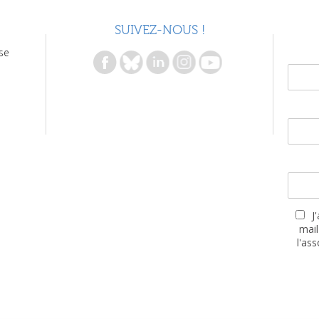
SUIVEZ-NOUS !
se
J
mail
l'as