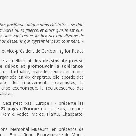
on pacifique unique dans l’histoire – se doit
arbarie ou la guerre, et alors qu’elle est elle-
dessins vont tenter de brosser une dizaine de
nds desseins qui agitent le vieux continent.
»
n et vice-président de Cartooning for Peace
pe actuellement,
les dessins de presse
le débat et promouvoir la tolérance
.
ures d’actualité, invite les jeunes et moins
Organisée en dix chapitres, elle aborde des
étante des mouvements extrémistes, la
 crise économique, la recrudescence des
alistes.
 « Ceci n’est pas l’Europe ! » présente les
27 pays d’Europe
ou d’ailleurs, sur nos
 Remix, Vadot, Marec, Plantu, Chappatte,
u Mons Memorial Museum, en présence de
nnes, Elio di Rupo, Bourgmestre de Mons,