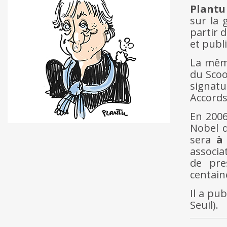
Plantu
sur la 
partir d
et publ
La même
du Scoo
signat
Accords
En 2006
Nobel d
sera
à
associa
de pre
centain
Il a pu
Seuil).