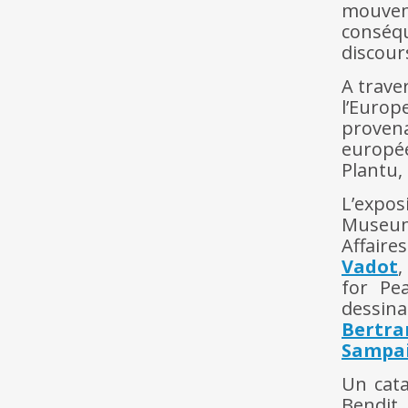
mouvem
conséq
discours
A traver
l’Europ
proven
europée
Plantu,
L’expos
Museum
Affaire
Vadot
,
for Pea
dessin
Bertr
Sampa
Un cata
Bendit,