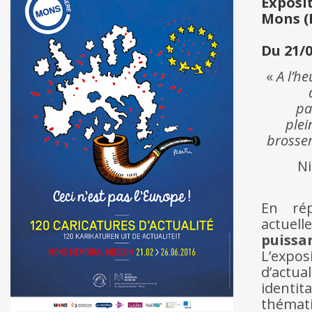
Exposi
Mons (
Du 21/0
«
A l’he
pa
plei
brosser
Ni
En rép
actuel
puissa
L’expo
d’actual
identit
thémat