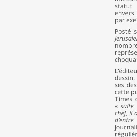
statut 
envers 
par exem
Posté 
Jerusa
nombr
représe
choquan
L’édit
dessin,
ses des
cette p
Times 
«
suite
chef, il
d’entre
journa
réguli