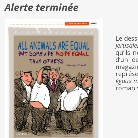
Alerte terminée
Le dess
Jerusal
qu’ils 
d’un d
magazi
représ
égaux m
roman s