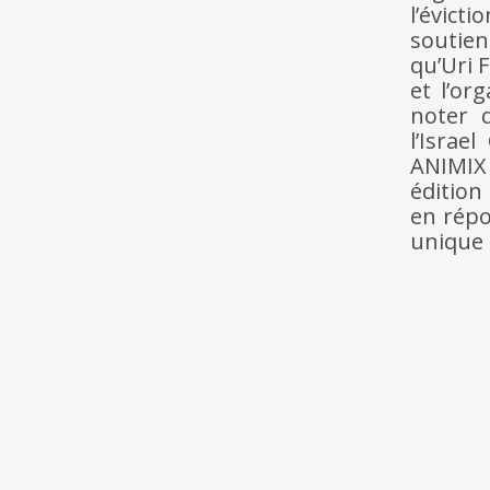
l’évic
soutien
qu’Uri F
et l’or
noter 
l’Israe
ANIMIX 
édition
en répo
unique 