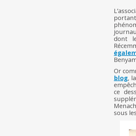
L’assoc
portant
phénom
journau
dont l
Récem
égalem
Benyami
Or comm
blog
, 
empêché
ce des
supplé
Menach
sous le