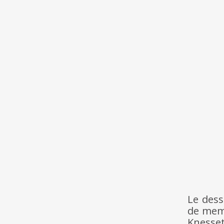
Le dess
de memb
Knesset