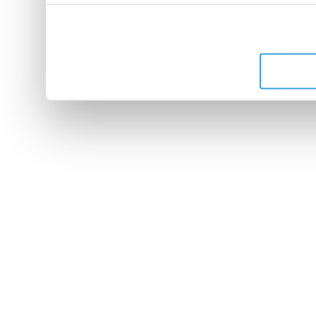
peuvent combiner celles-ci
leur avez fournies ou qu'ils 
de leurs services.