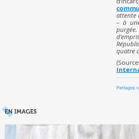
d’incar
commu
attente
– à une
purgée
d’empri
Républi
quatre a
(Source
Intern
Partagez s
EN IMAGES