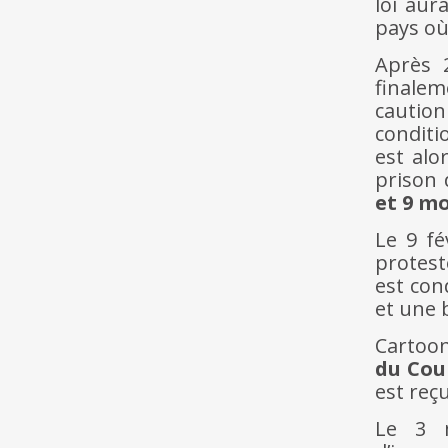
loi aur
pays où 
Après 
finale
caution
conditi
est alo
prison
et 9 mo
Le 9 f
protest
est con
et une 
Cartoon
du Cou
est reç
Le 3 m