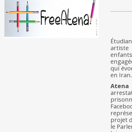
Étudian
artiste
enfants
engagée
qui évo
en Iran.
Atena 
arrest
prisonn
Facebo
représe
projet d
le Parl