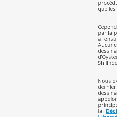
procédu
que les
hh
hh
Cependan
par la p
a ensu
Aucune 
dessin
d’Oyste
Shilind
hh
hh
Nous ex
dernier
dessina
appelon
princip
la
Déc
Liberté