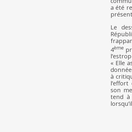
commu
a été r
présent
Le des
Républi
frappan
ème
4
pr
l’estro
« Elle 
donnée 
à criti
l’effo
son me
tend à
lorsqu’i