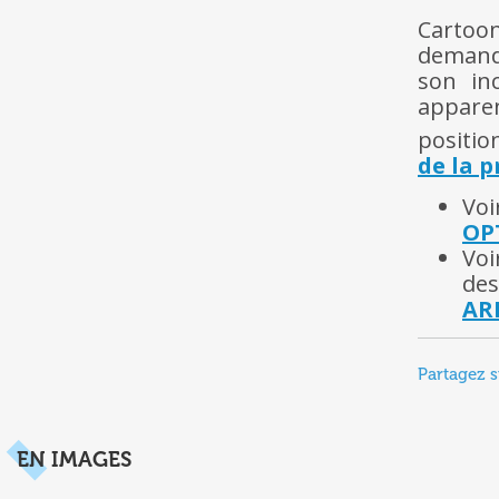
Cartoo
demand
son in
apparen
positio
de la p
Vo
OP
Voi
de
AR
Partagez s
EN IMAGES