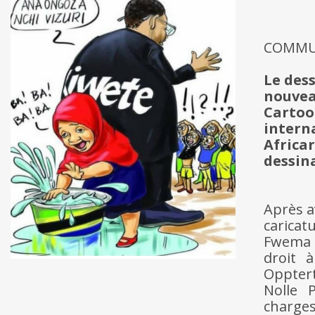
hh
hh
COMMU
hh
Le des
nouveau
Cartoo
intern
Africa
dessin
hh
hh
Après a
caricat
Fwema a
droit 
Opptert
Nolle 
charges