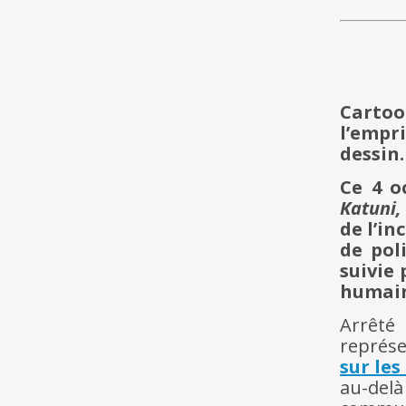
hh
Carto
l’empr
dessin.
Ce 4 o
Katuni,
de l’i
de pol
suivie
humain
Arrêté
représe
sur les
au-delà