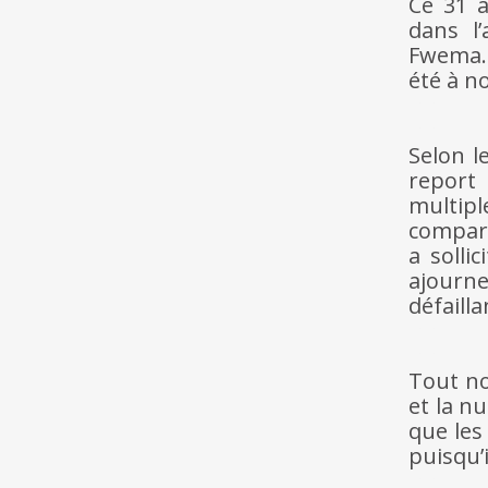
Ce 31 a
dans l’
Fwema.
été à n
hh
hh
Selon l
report
multip
compara
a solli
ajourn
défailla
hh
hh
Tout no
et la nu
que les
puisqu’
hh