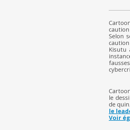
hh
Cartoon
cautio
Selon s
caution
Kisutu 
instanc
fausses
cybercr
Cartoon
le dess
de quin
le lead
Voir é
hh