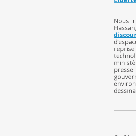
hh
hh
Nous r
Hassan
discou
d’espac
reprise
technol
ministè
presse
gouver
enviro
dessina
hh
hh
hh
hh