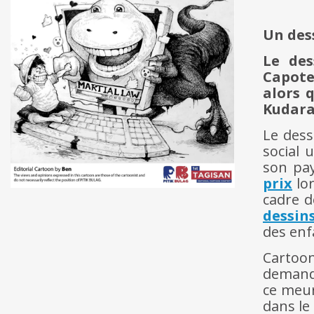
Un des
Le des
Capote
alors 
Kudara
Le des
social 
son pa
prix
lor
cadre d
dessin
des enfa
Cartoo
demande
ce meur
dans le