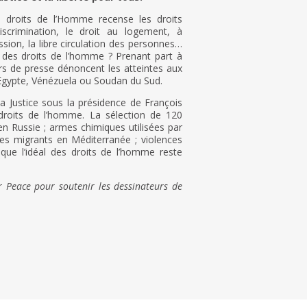
 droits de l’Homme recense les droits
crimination, le droit au logement, à
ession, la libre circulation des personnes…
l des droits de l’homme ? Prenant part à
eurs de presse dénoncent les atteintes aux
Egypte, Vénézuela ou Soudan du Sud.
la Justice sous la présidence de François
droits de l’homme. La sélection de 120
n Russie ; armes chimiques utilisées par
des migrants en Méditerranée ; violences
ue l’idéal des droits de l’homme reste
or Peace pour soutenir les dessinateurs de