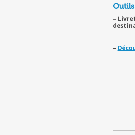
Outils
– Livr
destin
–
Décou