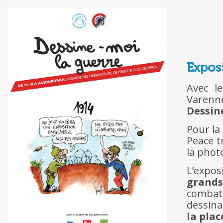
Exposi
Avec l
Varenn
Dessin
Pour la 
Peace t
la phot
L’expos
grand
combatt
dessina
la plac