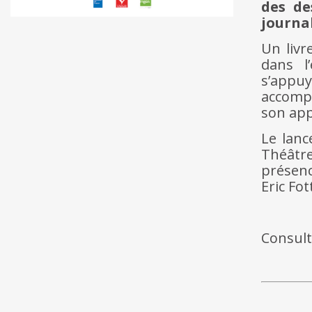
des de
journal
Un livr
dans l
s’appu
accompa
son app
Le lanc
Théâtr
présenc
Eric Fot
Consul