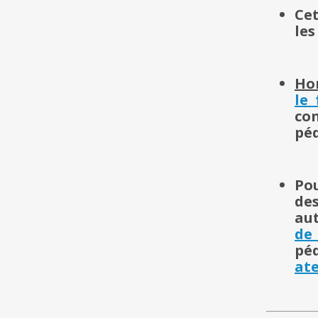
Cet
le
Ho
le
co
pé
Po
des
aut
de
pé
at