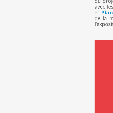
du proj
avec le
et
Plan
de la 
l’exposi
Lecteur
vidéo