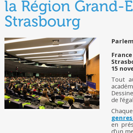
la Région Grand-E
Strasbourg
Parlem
France
Strasb
15 nov
Tout a
académi
Dessine
de l’égal
Chaque
genres
en prés
d’un me