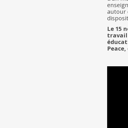
enseig
autour 
disposit
Le 15 
travai
éducat
Peace, 