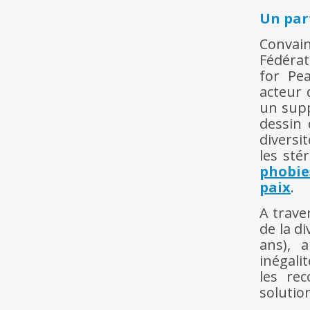
Un par
Convain
Fédérat
for Pea
acteur 
un supp
dessin 
diversi
les sté
phobie
paix
.
A trave
de la d
ans), 
inégali
les re
solutio