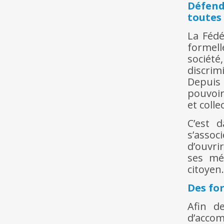
Défend
toutes
La Fédé
formell
sociét
discrim
Depuis
pouvoir
et colle
C’est 
s’asso
d’ouvri
ses mé
citoyen
Des fo
Afin d
d’accom