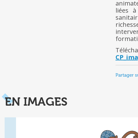
animate
liées à
sanita
riches
interve
formati
Télécha
CP_ima
Partager s
EN IMAGES