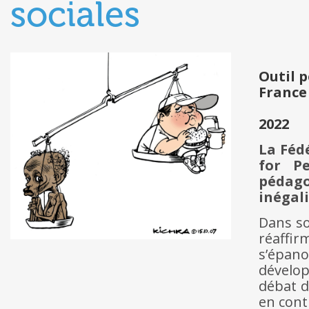
sociales
Outil 
France
2022
La Féd
for P
pédago
inégali
Dans so
réaffir
s’épano
dévelop
débat d
en cont