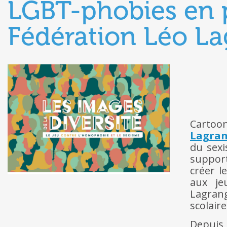
LGBT-phobies en p
Fédération Léo L
Cartoo
Lagra
du sexi
support
créer l
aux je
Lagrang
scolaire
Depuis