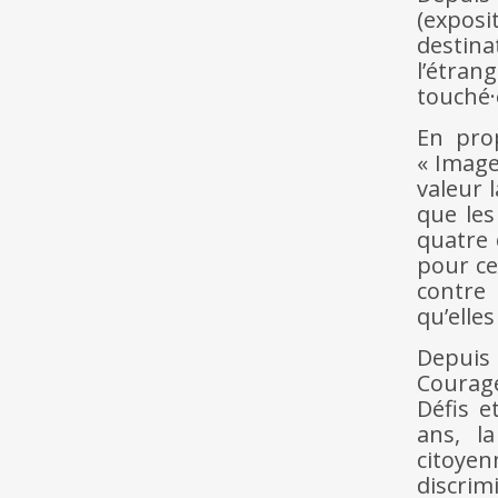
(exposi
destina
l’étran
touché·
En pro
« Image
valeur 
que les
quatre 
pour ce
contre 
qu’elle
Depuis 
Courage
Défis e
ans, l
citoye
discrim