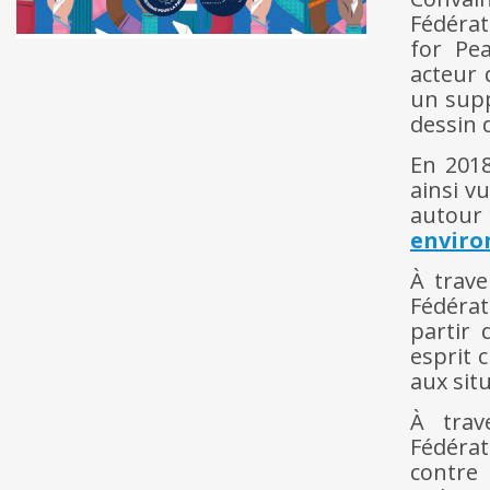
Fédér
for Pea
acteur d
un supp
dessin 
En 2018
ainsi vu
autour
envir
À trav
Fédér
partir 
esprit 
aux situ
À tra
Fédéra
contre 