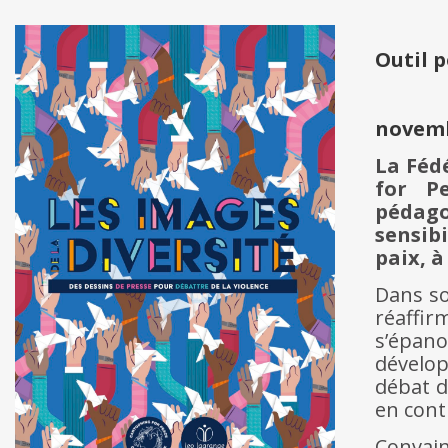
Outil 
novemb
La Fé
for Pe
pédag
sensibi
paix, a
Dans so
réaffi
s’épan
dévelo
débat 
en contr
Convain