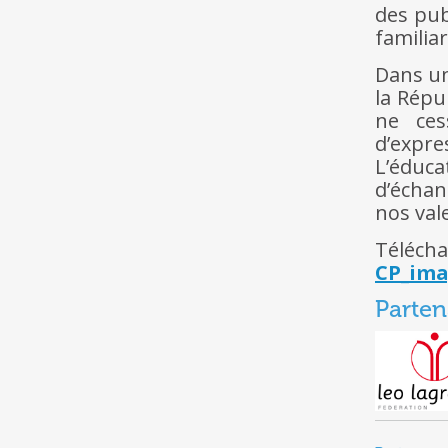
des pub
familia
Dans un
la Rép
ne ces
d’expre
L’éduca
d’échan
nos val
Télécha
CP_ima
Parten