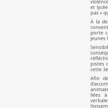
violenc
et lyce
pas » qu
À la d
convent
porte c
jeunes 
Sensibi
conséq
réfléc
pistes 
cette 3e
Afin d
d’accom
animate
liées 
verbale
l’ensem