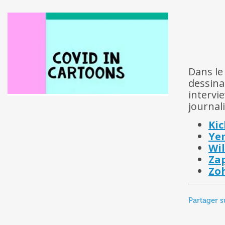
Dans le
dessina
interv
journal
Kic
Yem
Wil
Zap
Zoh
Partager s