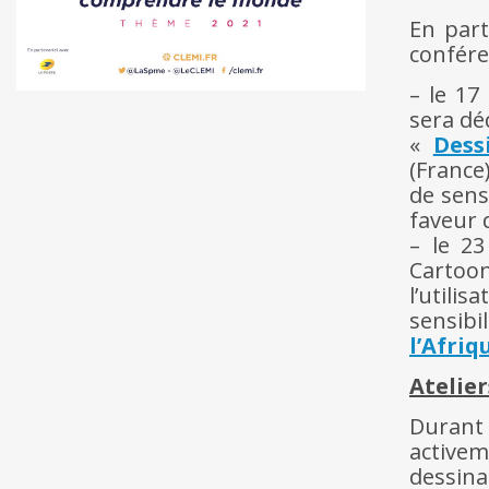
En part
confére
– le 17
sera dé
«
Dess
(France
de sens
faveur 
– le 2
Cartoon
l’util
sensib
l’Afriq
Atelie
Durant
activem
dessina