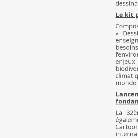
dessina
Le kit 
Composé
« Dess
enseig
besoi
l’envir
enjeux 
biodive
climati
monde 
Lancem
fondam
La 32è
égaleme
Cartoon
interna