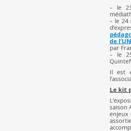
– le 2
médiat
– le 24
d’expr
pédago
de l’U
par Fra
– le 2
Quintef
Il est
l’assoc
Le kit
L’expos
saison 
enjeux 
assort
accomp