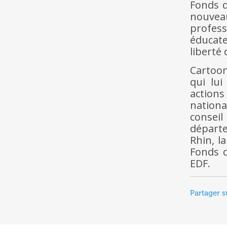
Fonds d
nouvea
profes
éducateu
liberté 
Cartoo
qui lui
actions
national
consei
départe
Rhin, l
Fonds d
EDF.
Partager s