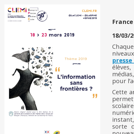
France
18/03/2
Chaque 
niveaux
presse
élèves,
médias,
pour l’a
Cette a
permett
scolair
numériq
instant
sorte 
nouvea