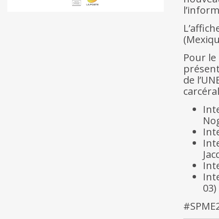
l’infor
L’affic
(Mexiqu
Pour le
présent
de l’UN
carcéral
Int
Nog
Int
Int
Jac
Int
Int
03)
#SPME