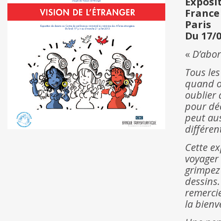
Exposi
France
Paris
Du 17/0
«
D’abord
Tous les
quand on
oublier 
pour déc
peut au
différen
Cette ex
voyager 
grimpez 
dessins.
remerci
la bien