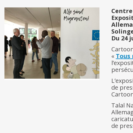
Centre
Exposi
Allem
Soling
Du 24 
Cartoon
«
Tous 
l’expos
persécu
L’expos
de pres
Cartoon
Talal N
Allemag
caricat
de press