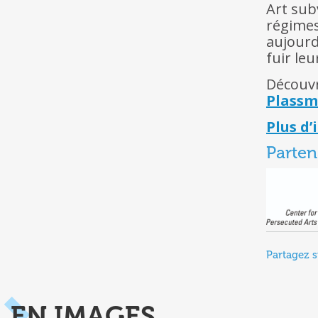
Art sub
régimes
aujourd
fuir leu
Découvr
Plass
Plus d
Parten
Partagez s
EN IMAGES