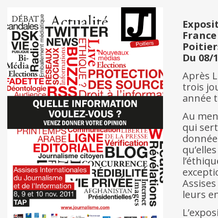
Exposi
France
Poitier
Du 08/1
Après Li
trois j
année t
Au menu
qui ser
données
qu’elles
l’éthiqu
excepti
Assises
leurs e
L’expos