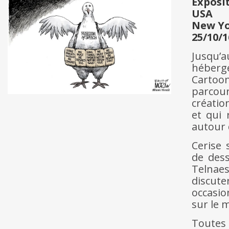
Exposi
USA
New Y
25/10/1
Jusqu’a
héberg
Cartoon
parcour
créatio
et qui 
autour 
Cerise 
de dess
Telnae
discut
occasio
sur le 
Toutes 