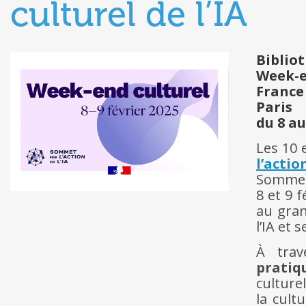
culturel de l’IA
Biblio
Week-en
France
Paris
du 8 au
Les 10 e
l’actio
Sommet
8 et 9 
au gran
l’IA et
À trav
pratiq
culture
la cult