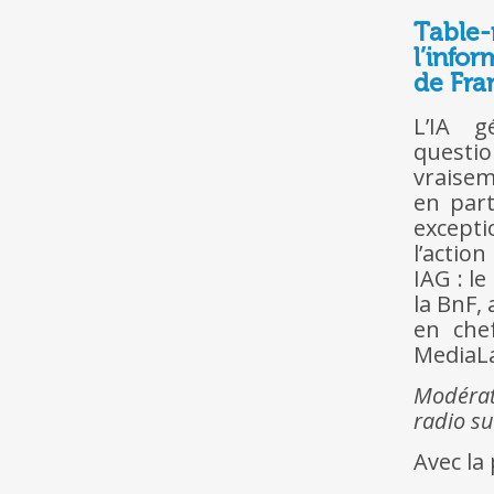
Table
l’infor
de Fra
L’IA g
questio
vraisem
en part
excepti
l’action
IAG : l
la BnF,
en che
MediaLa
Modérat
radio su
Avec la 