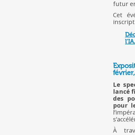
futur e
Cet év
inscript
Déc
l’IA
Exposit
février
Le spe
lancé f
des po
pour l
l’impé
s’accél
À trav