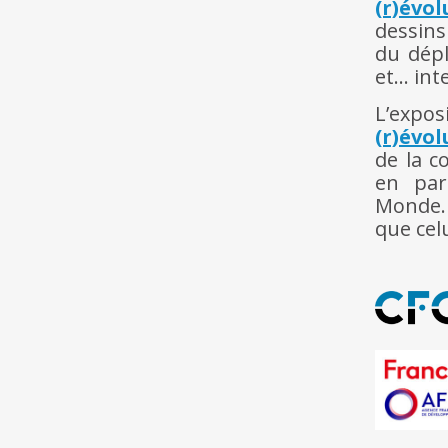
(r)évo
dessin
du dépl
et… inte
L’expos
(r)évo
de la c
en par
Monde. 
que celu