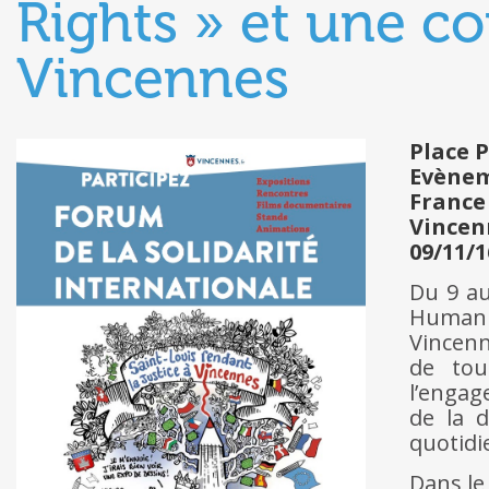
Rights » et une c
Vincennes
Place 
Evène
France
Vincen
09/11/1
Du 9 au
Human 
Vincenn
de tou
l’engag
de la 
quotidi
Dans le