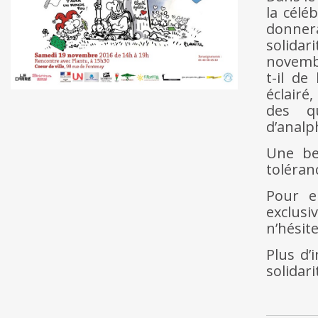
la célé
donnera
solidar
novemb
t-il de
éclairé
des q
d’analp
Une bel
toléran
Pour e
exclusi
n’hésit
Plus d’
solidar