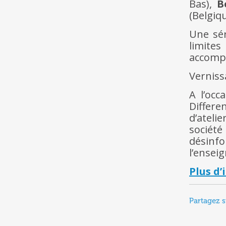
Bas),
B
(Belgiq
Une sér
limite
accomp
Verniss
A l’occ
Differ
d’ateli
sociét
désinf
l’ensei
Plus d
Partagez s