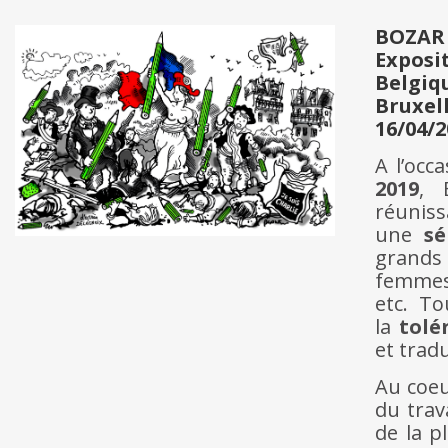
BOZAR
Exposi
Belgiq
Bruxel
16/04/2
A l’occ
2019
, 
réuniss
une
sé
grands 
femmes,
etc. T
la
tolé
et trad
Au coeu
du trav
de la p