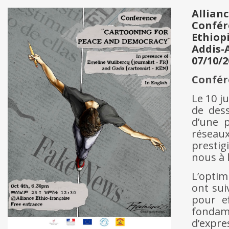
Allianc
Confér
Ethiop
Addis-
07/10/2
Confére
Le 10 j
de dess
d’une p
réseaux
prestig
nous à l
L’optim
ont sui
pour ef
fondame
d’expre