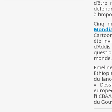
d’être 
défendr
à l’imp
Cinq m
Mondia
Cartoon
été inv
d’Addis
questio
monde, 
Emelin
Ethiopi
du lanc
« Dess
europée
l’IICBA
du Gouv