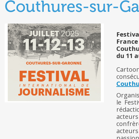
Couthures-sur-G
Festiv
France
Couthu
du 11 a
Cartoon
conséc
Couthu
Organis
le Fest
rédacti
acteur
confrè
acteur
passion