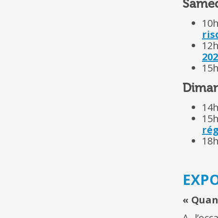
Samedi
10h
ris
12h
202
15h
Dimanc
14h
15h
rég
18h
EXPO
« Quan
A l’occ