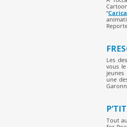
Cartoo
“
Caric
animati
Reporte
FRE
Les de
vous le
jeunes 
une des
Garonn
P’TI
Tout au
for Pea