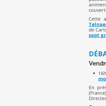
animen
couvert
Cette 
Telnae
de Cart
sept g
DÉB
Vendre
16
mo
En pré
(Franc
Directe