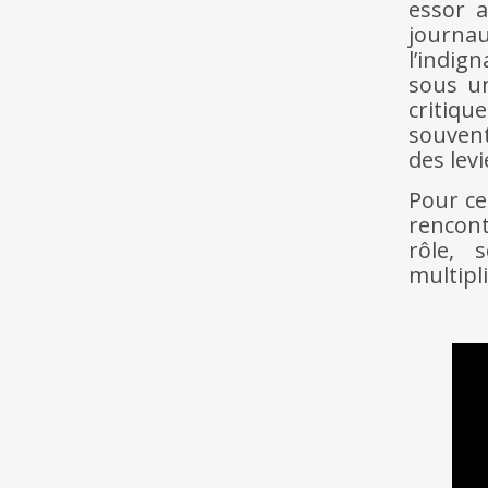
essor a
journau
l’indig
sous un
critiqu
souvent
des levi
Pour ce
rencon
rôle, 
multipl