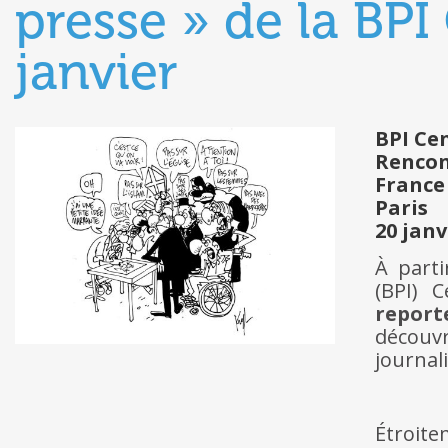
presse » de la BP
janvier
BPI Ce
Rencon
France
Paris
20 janv
À parti
(BPI) 
report
découvr
journali
Étroite