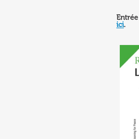
Entrée
ici
.