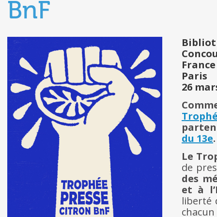
BnF
Biblio
Concou
France
Paris
26 mar
Comme
Trophé
parten
du 13e
.
Le Tro
de pres
des mé
et à l
liberté
chacun 