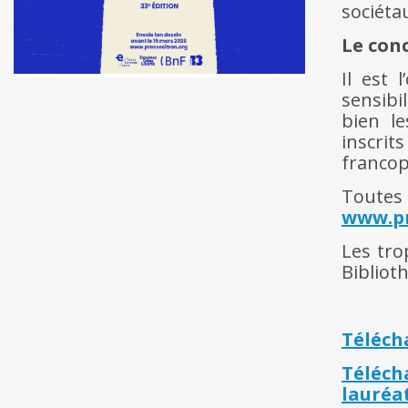
sociéta
Le con
Il
est l’
sensibi
bien l
inscri
francop
Toutes 
www.pr
Les tro
Bibliot
Télécha
Téléch
lauréa