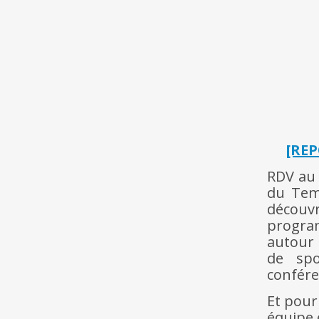
[REP
RDV au 
du Temp
découvr
progra
autour 
de spo
confére
Et pour
équipe 