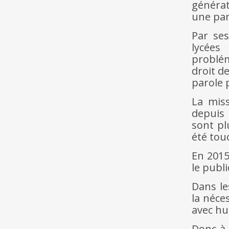
générati
une par
Par ses
lycée
problém
droit d
parole 
La miss
depuis 
sont pl
été tou
En 2015
le publi
Dans le
la néce
avec hu
Donc à 