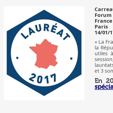
Carrea
Forum
France
Paris
14/01/1
« La Fr
la Répu
utiles 
session
lauréat
et 3 so
En 20
spécia