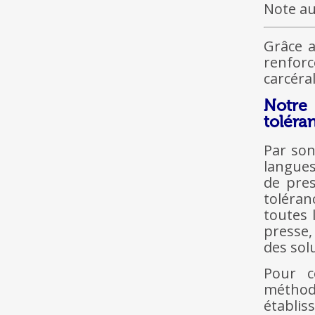
Note au
Grâce a
renforc
carcéral
Notre 
toléra
Par son
langues
de pres
toléran
toutes 
presse,
des sol
Pour c
méthod
établis