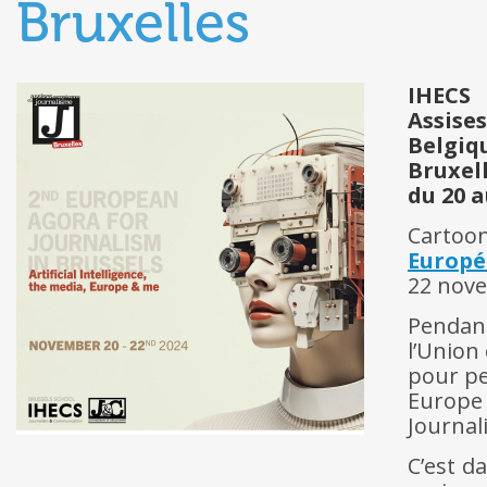
Bruxelles
IHECS
Assise
Belgiq
Bruxel
du 20 
Cartoo
Europé
22 nov
Pendan
l’Union
pour pe
Europe 
Journal
C’est d