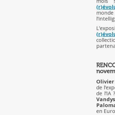
mois
(r)évol
monde 
l’intell
L’expos
(r)évol
collect
partena
RENCO
novemb
Olivie
de l’ex
de l’IA
Vandy
Palom
en Euro