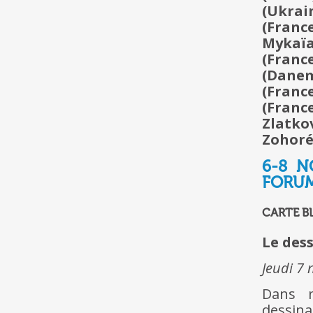
(Ukrai
(France
Mykaïa
(Franc
(Danem
(Franc
(Franc
Zlatko
Zohoré 
6-8 N
FORUM
CARTE B
Le dess
Jeudi 7
Dans n
dessin