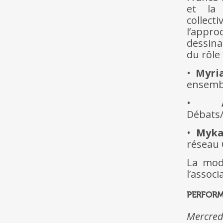
et la 
collect
l’appr
dessina
du rôle
•
Myri
ensembl
•
Débats/
•
Myk
réseau 
La mod
l’assoc
PERFORM
Mercred