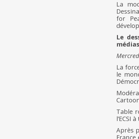
La mod
Dessina
for P
dévelop
Le des
médias,
Mercredi
La forc
le mon
Démocra
Modéra
Cartoon
Table r
l’ECSI à
Après p
France 