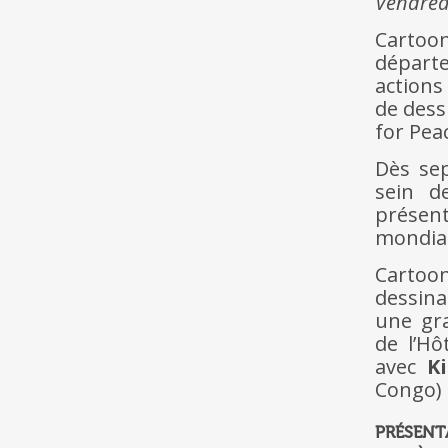
Vendred
Cartoo
départ
actions
de dess
for Peac
Dès sep
sein d
présen
mondial
Cartoo
dessin
une gr
de l’Hô
avec
K
Congo)
PRÉSENTA