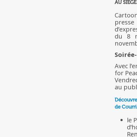
AU SIÈG
Cartoo
presse
d’expre
du 8 n
novembr
Soirée
Avec l’
for Pea
Vendred
au publi
Découvre
de Courri
le 
d’h
Rem