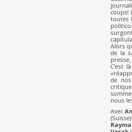
journal
coups! 
toutes 
politi
surgon
capitul
Alors q
de la s
presse,
C’est l
«réappr
de nos 
critiq
sommes-
nous le
Avec
An
(Suisse)
Rayma
Vasak
(