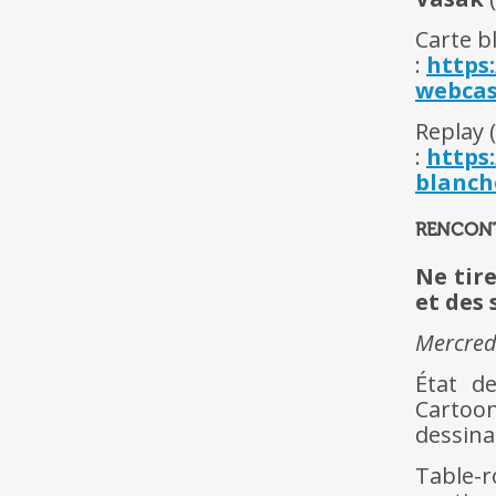
Carte b
:
https
webcas
Replay 
:
https
blanch
RENCONT
Ne tire
et des
Mercredi
État d
Cartoon
dessin
Table-r