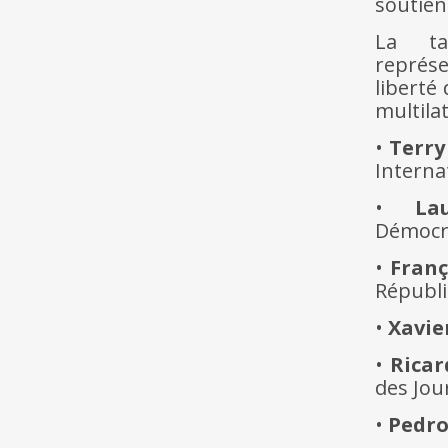
soutien
La tab
représe
liberté
multila
•
Terry
Interna
•
La
Démocr
•
Franç
Républi
•
Xavie
•
Ricar
des Jour
•
Pedro