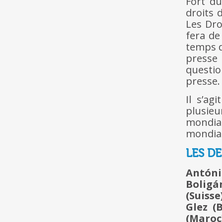
Fort du
droits 
Les Dro
fera de
temps d
presse
questio
presse.
Il s’ag
plusie
mondial
mondial
LES D
Antóni
Bolig
(Suisse
Glez (
(Maroc