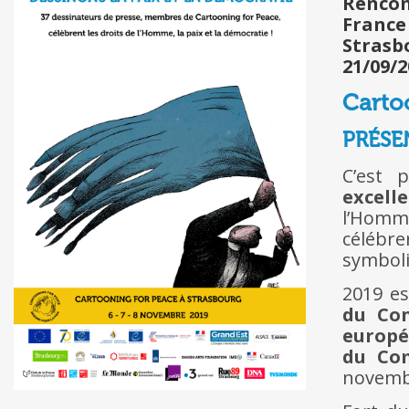
Rencont
France
Strasb
21/09/2
Carto
PRÉSE
C’est 
excell
l’Homme
célébre
symbol
2019 e
du Con
europé
du Com
novemb