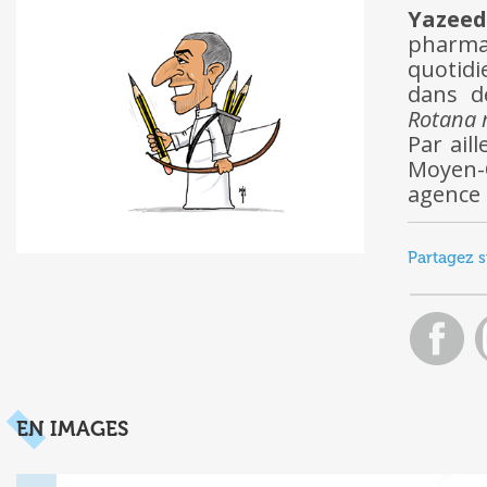
Yazeed
pharmac
quotid
dans d
Rotana 
Par ail
Moyen-O
agence 
Partagez s
EN IMAGES