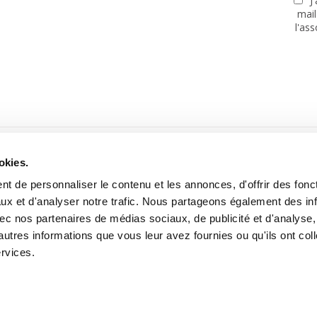
J
mail
l'as
PARTENAIRES
okies.
t de personnaliser le contenu et les annonces, d'offrir des fonct
ux et d'analyser notre trafic. Nous partageons également des in
 avec nos partenaires de médias sociaux, de publicité et d'analyse
autres informations que vous leur avez fournies ou qu'ils ont col
Site réalisé avec le soutien de la MGEN, Mutuelle Santé Prévoyance
ervices.
tooning for Peace -
Mentions légales
-
Données personnelles
-
A pro