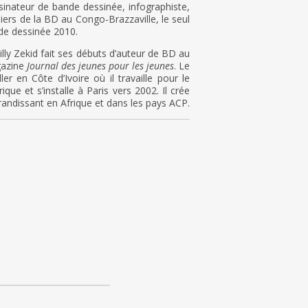
sinateur de bande dessinée, infographiste,
nniers de la BD au Congo-Brazzaville, le seul
ande dessinée 2010.
lly Zekid fait ses débuts d’auteur de BD au
agazine
Journal des jeunes pour les jeunes
. Le
ler en Côte d’Ivoire où il travaille pour le
rique et s’installe à Paris vers 2002. Il crée
randissant en Afrique et dans les pays ACP.