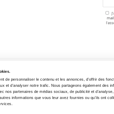
J
mail
l'as
PARTENAIRES
okies.
t de personnaliser le contenu et les annonces, d'offrir des fonct
ux et d'analyser notre trafic. Nous partageons également des in
 avec nos partenaires de médias sociaux, de publicité et d'analyse
autres informations que vous leur avez fournies ou qu'ils ont col
Site réalisé avec le soutien de la MGEN, Mutuelle Santé Prévoyance
ervices.