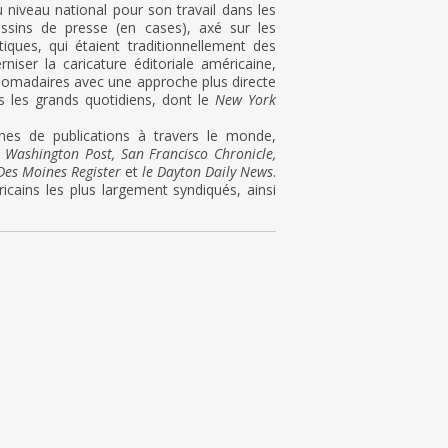
u niveau national pour son travail dans les
essins de presse (en cases), axé sur les
tiques, qui étaient traditionnellement des
iser la caricature éditoriale américaine,
ebdomadaires avec une approche plus directe
ns les grands quotidiens, dont le
New York
nes de publications à travers le monde,
e Washington Post, San Francisco Chronicle,
Des Moines Register
et
le Dayton Daily News
.
éricains les plus largement syndiqués, ainsi