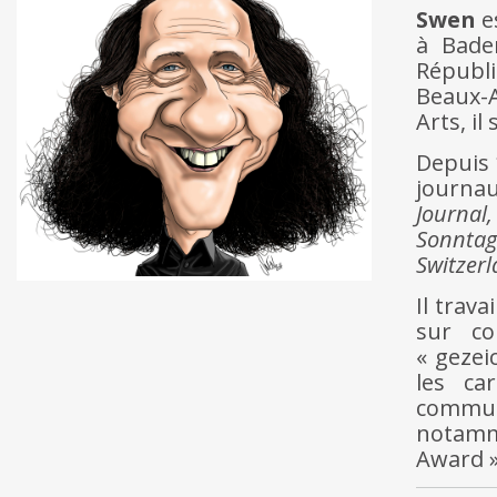
Swen
es
à Bade
Républ
Beaux-A
Arts, i
Depuis 
journau
Journa
Sonnta
Switzer
Il trav
sur co
« gezei
les ca
commun
notamm
Award »