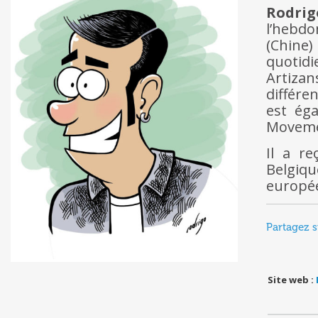
Rodr
l’hebd
(Chine
quotid
Artiza
différe
est ég
Moveme
Il a r
Belgiqu
europée
Partagez s
Site web :