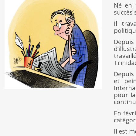
Né en 
succès 
Il tra
politiqu
Depuis 
d’illus
travail
Trinida
Depuis f
et pei
Interna
pour la
continu
En févr
catégor
Il est 