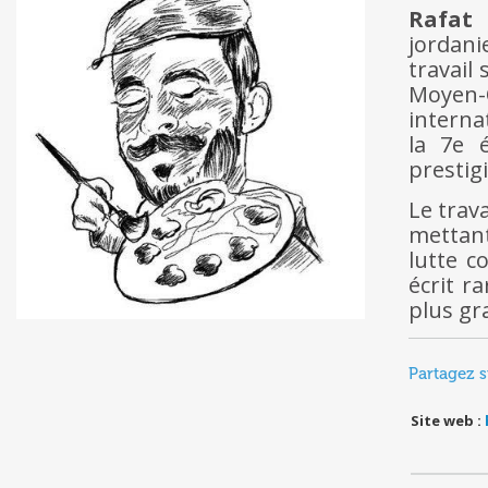
Rafat
A
jordani
travail
Moyen-O
interna
la 7e 
prestig
Le trav
mettant
lutte c
écrit r
plus gr
Partagez s
Site web :