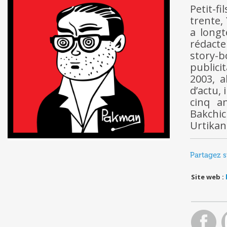
Petit-f
trente,
a long
rédacte
story-b
publici
2003, a
d’actu,
cinq a
Bakchi
Urtika
Partagez s
Site web :