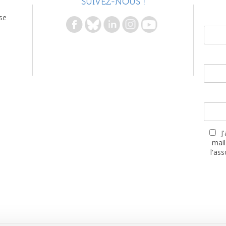
SUIVEZ-NOUS !
se
J
mail
l'as