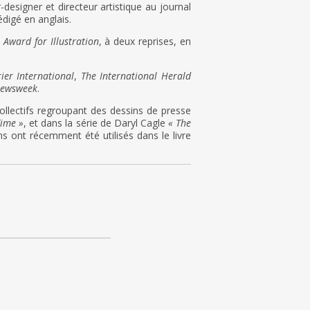
-designer et directeur artistique au journal
édigé en anglais.
 Award for Illustration
, à deux reprises, en
ier International
,
The International Herald
ewsweek
.
llectifs regroupant des dessins de presse
Time »
, et dans la série de Daryl Cagle
« The
s ont récemment été utilisés dans le livre