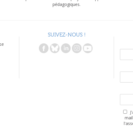
pédagogiques.
SUIVEZ-NOUS !
se
J
mail
l'as