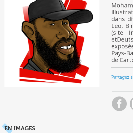
Mohame
illustr
dans di
Leo, Bi
(site 
etDeut
exposée
Pays-Ba
de Car
Partagez s
EN IMAGES