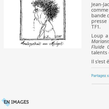
Jean-Ja
comme c
bande d
presse 
TF1.
Loup a 
Marian
Fluide G
talents
Il s’est
Partagez s
EN IMAGES