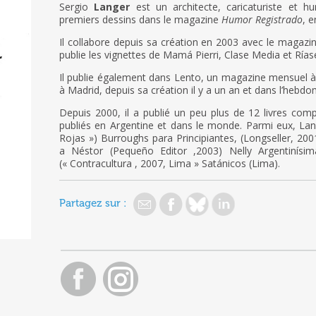
Sergio
Langer
est un architecte, caricaturiste et hu
premiers dessins dans le magazine
Humor Registrado
, e
Il collabore depuis sa création en 2003 avec le magazi
publie les vignettes de Mamá Pierri, Clase Media et Rías
Il publie également dans Lento, un magazine mensuel 
à Madrid, depuis sa création il y a un an et dans l’hebd
Depuis 2000, il a publié un peu plus de 12 livres compi
publiés en Argentine et dans le monde. Parmi eux, La
Rojas ») Burroughs para Principiantes, (Longseller, 200
a Néstor (Pequeño Editor ,2003) Nelly Argentinís
(« Contracultura , 2007, Lima » Satánicos (Lima).
Partagez sur :