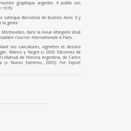
moriste graphique argentin. Il publie ses
n 1979.
ne satirique
Barcelona
de Buenos Aires. Il y
e la gente.
à Montevideo, dans la revue
Mongolie
situé
omadaire
Courrier Internationale
à Paris.
lant ses caricatures, vignettes et dessins
nger, Blanco y Negro (« 2000 Ediciones de
1) Manual de Historia Argentina, de Carlos
ima (« Nuevo Extremo, 2005) For Export