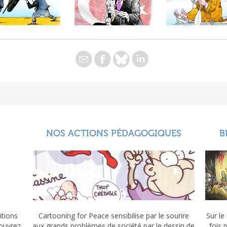
NOS ACTIONS PÉDAGOGIQUES
B
itions
Cartooning for Peace sensibilise par le sourire
Sur le
couvrez
aux grands problèmes de société par le dessin de
fois 