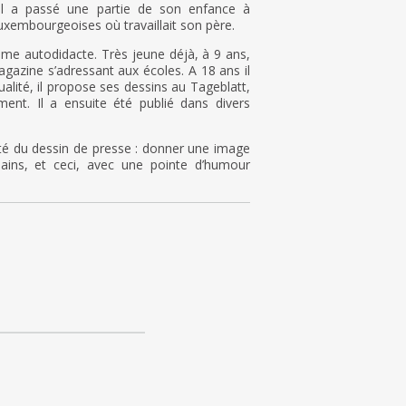
l a passé une partie de son enfance à
uxembourgeoises où travaillait son père.
me autodidacte. Très jeune déjà, à 9 ans,
gazine s’adressant aux écoles. A 18 ans il
ualité, il propose ses dessins au Tageblatt,
ment. Il a ensuite été publié dans divers
ité du dessin de presse : donner une image
ains, et ceci, avec une pointe d’humour