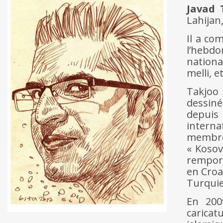
Javad 
Lahijan,
Il a co
l’hebdo
nationa
melli, e
Takjoo
dessiné
depuis 
interna
membre
« Kosov
rempor
en Croa
Turquie
En 200
caricat