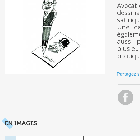
Avocat 
dessina
satiriq
Une da
égalem
aussi 
plusieu
politiqu
Partagez s
EN IMAGES