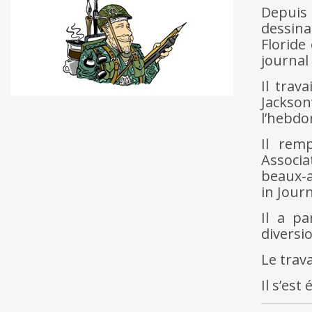
Depuis
dessina
Floride
journal 
Il trav
Jackso
l’hebd
Il rem
Associ
beaux-a
in Jour
Il a pa
diversio
Le trava
Il s’est