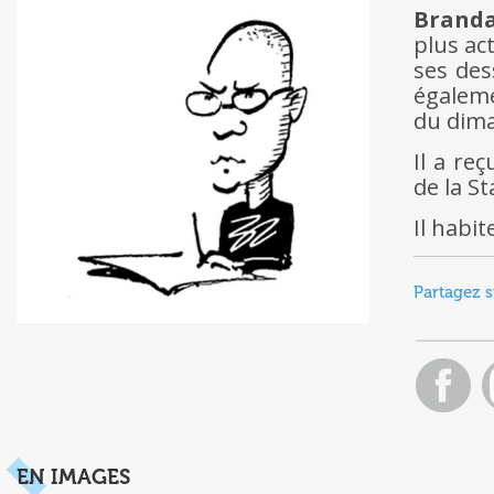
Brand
plus ac
ses des
égalem
du dima
Il a re
de la S
Il habi
Partagez s
EN IMAGES